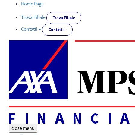
Documentazione obbligatoria | AXA MPS Financial - AXA-MPSFIN
Home Page
Trova Filiale
Trova Filiale
Contatti
Contatti
close
menu