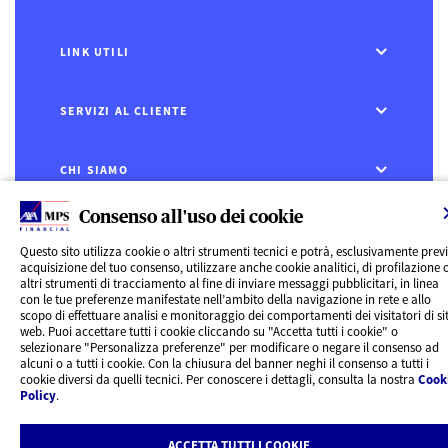
LINK UTILI
SERVIZI AL CLIENTE
CHI SIAMO
Consenso all'uso dei cookie
CONTATTI
Questo sito utilizza cookie o altri strumenti tecnici e potrà, esclusivamente prev
acquisizione del tuo consenso, utilizzare anche cookie analitici, di profilazione 
Privacy
altri strumenti di tracciamento al fine di inviare messaggi pubblicitari, in linea
Rivedi le tue scelte sui Cookie
con le tue preferenze manifestate nell’ambito della navigazione in rete e allo
Cookie Policy
scopo di effettuare analisi e monitoraggio dei comportamenti dei visitatori di sit
Informazioni legali
web. Puoi accettare tutti i cookie cliccando su "Accetta tutti i cookie" o
AXA MPS Financial DAC - VAT Number IE8293822E
selezionare "Personalizza preferenze" per modificare o negare il consenso ad
alcuni o a tutti i cookie. Con la chiusura del banner neghi il consenso a tutti i
cookie diversi da quelli tecnici. Per conoscere i dettagli, consulta la nostra
Cook
Policy
.
ACCETTA TUTTI I COOKIE