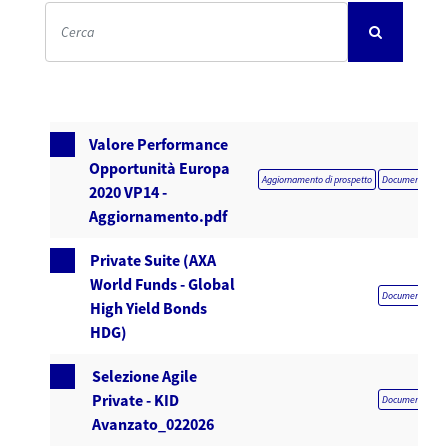
Valore Performance
Opportunità Europa
Aggiornamento di prospetto
Documentazione 
2020 VP14 -
Aggiornamento.pdf
Private Suite (AXA
World Funds - Global
Documentazione 
High Yield Bonds
HDG)
Selezione Agile
Private - KID
Documentazione 
Avanzato_022026