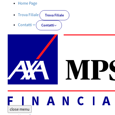
Documentazione obbligatoria | AXA MPS Financial - AXA-MPSFIN
Home Page
Trova Filiale
Trova Filiale
Contatti
Contatti
close
menu