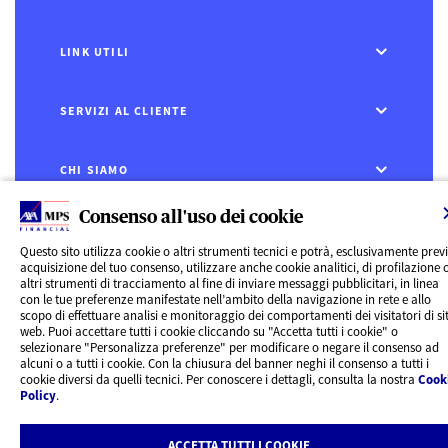
LINK UTILI
SERVIZI AL CLIENTE
CHI SIAMO
Consenso all'uso dei cookie
CONTATTI
Questo sito utilizza cookie o altri strumenti tecnici e potrà, esclusivamente prev
acquisizione del tuo consenso, utilizzare anche cookie analitici, di profilazione 
Privacy
altri strumenti di tracciamento al fine di inviare messaggi pubblicitari, in linea
Rivedi le tue scelte sui Cookie
con le tue preferenze manifestate nell’ambito della navigazione in rete e allo
Cookie Policy
scopo di effettuare analisi e monitoraggio dei comportamenti dei visitatori di sit
Informazioni legali
web. Puoi accettare tutti i cookie cliccando su "Accetta tutti i cookie" o
AXA MPS Financial DAC - VAT Number IE8293822E
selezionare "Personalizza preferenze" per modificare o negare il consenso ad
alcuni o a tutti i cookie. Con la chiusura del banner neghi il consenso a tutti i
cookie diversi da quelli tecnici. Per conoscere i dettagli, consulta la nostra
Cook
Policy
.
ACCETTA TUTTI I COOKIE