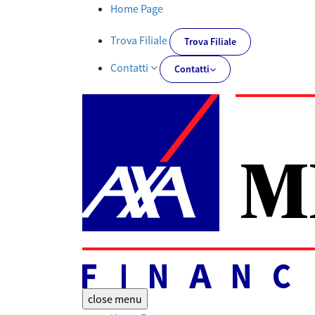
Documentazione obbligatoria | AXA MPS Financial - AXA-MPSFIN
Home Page
Trova Filiale
Trova Filiale
Contatti
Contatti
close
menu