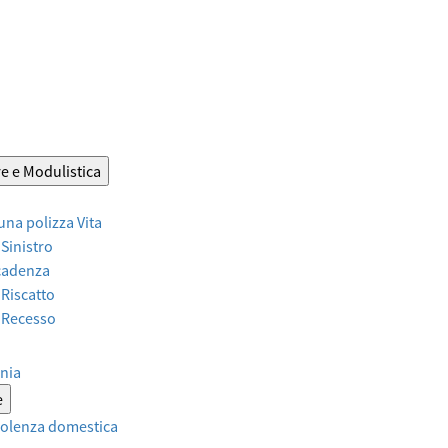
e e Modulistica
 una polizza Vita
 Sinistro
Scadenza
 Riscatto
r Recesso
nia
e
violenza domestica