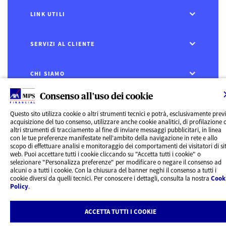
LINK UTILI
SERVIZI AL CLIENTE
CHI SIAMO
Consenso all'uso dei cookie
CONTATTI
Questo sito utilizza cookie o altri strumenti tecnici e potrà, esclusivamente prev
acquisizione del tuo consenso, utilizzare anche cookie analitici, di profilazione 
Privacy
altri strumenti di tracciamento al fine di inviare messaggi pubblicitari, in linea
Rivedi le tue scelte sui Cookie
con le tue preferenze manifestate nell’ambito della navigazione in rete e allo
Cookie Policy
scopo di effettuare analisi e monitoraggio dei comportamenti dei visitatori di sit
Informazioni legali
web. Puoi accettare tutti i cookie cliccando su "Accetta tutti i cookie" o
AXA MPS Financial DAC - VAT Number IE8293822E
selezionare "Personalizza preferenze" per modificare o negare il consenso ad
alcuni o a tutti i cookie. Con la chiusura del banner neghi il consenso a tutti i
cookie diversi da quelli tecnici. Per conoscere i dettagli, consulta la nostra
Cook
Policy
.
ACCETTA TUTTI I COOKIE