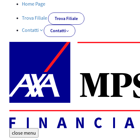
Documentazione obbligatoria | AXA MPS Financial - AXA-MPSFIN
Home Page
Trova Filiale
Trova Filiale
Contatti
Contatti
close
menu