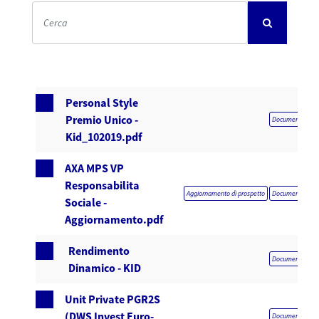
Personal Style
Premio Unico -
Documentazione 
Kid_102019.pdf
AXA MPS VP
Responsabilita
Aggiornamento di prospetto
Documentazione 
Sociale -
Aggiornamento.pdf
Rendimento
Documentazione 
Dinamico - KID
Unit Private PGR2S
(DWS Invest Euro-
Documentazione 