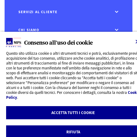
SERVIZI AL CLIENTE
CHI SIAMO
Consenso all'uso dei cookie
CONTATTI
Questo sito utilizza cookie o altri strumenti tecnici e potrà, esclusivamente prev
acquisizione del tuo consenso, utilizzare anche cookie analitici, di profilazione 
Privacy
altri strumenti di tracciamento al fine di inviare messaggi pubblicitari, in linea
Rivedi le tue scelte sui Cookie
con le tue preferenze manifestate nell’ambito della navigazione in rete e allo
Cookie Policy
scopo di effettuare analisi e monitoraggio dei comportamenti dei visitatori di sit
Informazioni legali
web. Puoi accettare tutti i cookie cliccando su "Accetta tutti i cookie" o
AXA MPS Financial DAC - VAT Number IE8293822E
selezionare "Personalizza preferenze" per modificare o negare il consenso ad
alcuni o a tutti i cookie. Con la chiusura del banner neghi il consenso a tutti i
cookie diversi da quelli tecnici. Per conoscere i dettagli, consulta la nostra
Cook
Policy
.
ACCETTA TUTTI I COOKIE
RIFIUTA