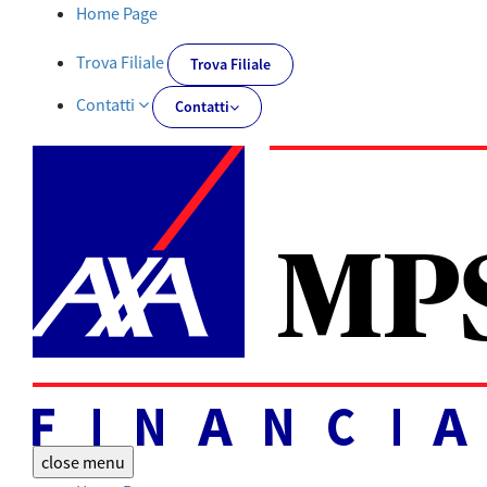
Documentazione obbligatoria | AXA MPS Financial - AXA-MPSFIN
Home Page
Trova Filiale
Trova Filiale
Contatti
Contatti
close
menu