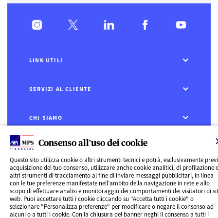
LINK UTILI
SERVIZI AL CLIENTE
CHI SIAMO
Consenso all'uso dei cookie
CONTATTI
Questo sito utilizza cookie o altri strumenti tecnici e potrà, esclusivamente prev
Privacy
acquisizione del tuo consenso, utilizzare anche cookie analitici, di profilazione 
Rivedi le tue scelte sui Cookie
altri strumenti di tracciamento al fine di inviare messaggi pubblicitari, in linea
con le tue preferenze manifestate nell’ambito della navigazione in rete e allo
Cookie Policy
scopo di effettuare analisi e monitoraggio dei comportamenti dei visitatori di sit
Informazioni legali
web. Puoi accettare tutti i cookie cliccando su "Accetta tutti i cookie" o
AXA MPS Financial DAC - VAT Number IE8293822E
selezionare "Personalizza preferenze" per modificare o negare il consenso ad
alcuni o a tutti i cookie. Con la chiusura del banner neghi il consenso a tutti i