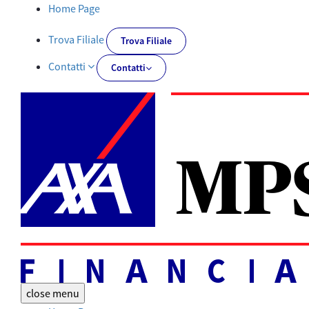
Documentazione obbligatoria | AXA MPS Financial - AXA-MPSFIN
Home Page
Trova Filiale
Trova Filiale
Contatti
Contatti
close
menu