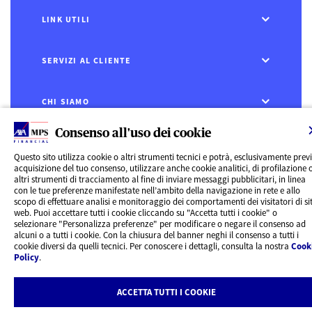
LINK UTILI
SERVIZI AL CLIENTE
CHI SIAMO
Consenso all'uso dei cookie
CONTATTI
Questo sito utilizza cookie o altri strumenti tecnici e potrà, esclusivamente prev
acquisizione del tuo consenso, utilizzare anche cookie analitici, di profilazione 
Privacy
altri strumenti di tracciamento al fine di inviare messaggi pubblicitari, in linea
Rivedi le tue scelte sui Cookie
con le tue preferenze manifestate nell’ambito della navigazione in rete e allo
Cookie Policy
scopo di effettuare analisi e monitoraggio dei comportamenti dei visitatori di sit
Informazioni legali
web. Puoi accettare tutti i cookie cliccando su "Accetta tutti i cookie" o
AXA MPS Financial DAC - VAT Number IE8293822E
selezionare "Personalizza preferenze" per modificare o negare il consenso ad
alcuni o a tutti i cookie. Con la chiusura del banner neghi il consenso a tutti i
cookie diversi da quelli tecnici. Per conoscere i dettagli, consulta la nostra
Cook
Policy
.
ACCETTA TUTTI I COOKIE