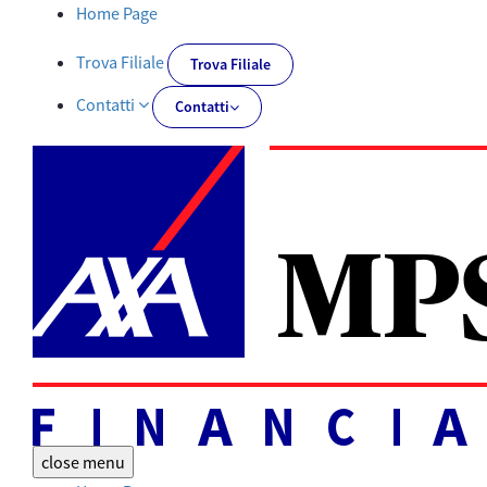
Documentazione obbligatoria | AXA MPS Financial - AXA-MPSFIN
Home Page
Trova Filiale
Trova Filiale
Contatti
Contatti
close
menu