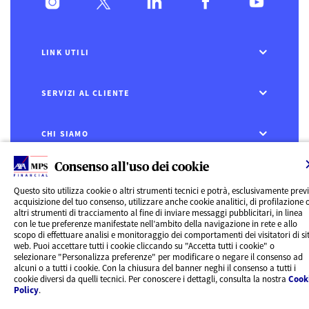
LINK UTILI
SERVIZI AL CLIENTE
CHI SIAMO
Consenso all'uso dei cookie
CONTATTI
Questo sito utilizza cookie o altri strumenti tecnici e potrà, esclusivamente prev
acquisizione del tuo consenso, utilizzare anche cookie analitici, di profilazione 
Privacy
altri strumenti di tracciamento al fine di inviare messaggi pubblicitari, in linea
Rivedi le tue scelte sui Cookie
con le tue preferenze manifestate nell’ambito della navigazione in rete e allo
Cookie Policy
scopo di effettuare analisi e monitoraggio dei comportamenti dei visitatori di sit
Informazioni legali
web. Puoi accettare tutti i cookie cliccando su "Accetta tutti i cookie" o
AXA MPS Financial DAC - VAT Number IE8293822E
selezionare "Personalizza preferenze" per modificare o negare il consenso ad
alcuni o a tutti i cookie. Con la chiusura del banner neghi il consenso a tutti i
cookie diversi da quelli tecnici. Per conoscere i dettagli, consulta la nostra
Cook
Policy
.