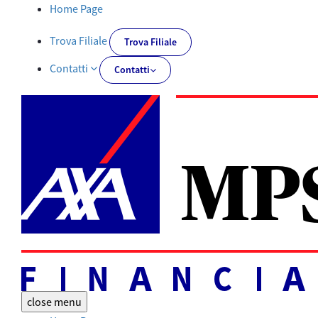
Documentazione obbligatoria | AXA MPS Financial - AXA-MPSFIN
Home Page
Trova Filiale
Trova Filiale
Contatti
Contatti
close
menu