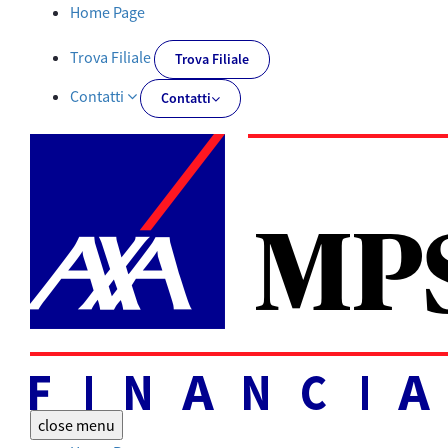
Documentazione obbligatoria | AXA MPS Financial - AXA-MPSFIN
Home Page
Trova Filiale
Trova Filiale
Contatti
Contatti
close
menu