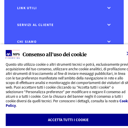
LINK UTILI
SERVIZI AL CLIENTE
CHI SIAMO
Consenso all'uso dei cookie
CONTATTI
Questo sito utilizza cookie o altri strumenti tecnici e potrà, esclusivamente prev
acquisizione del tuo consenso, utilizzare anche cookie analitici, di profilazione 
Privacy
altri strumenti di tracciamento al fine di inviare messaggi pubblicitari, in linea
Rivedi le tue scelte sui Cookie
con le tue preferenze manifestate nell’ambito della navigazione in rete e allo
Cookie Policy
scopo di effettuare analisi e monitoraggio dei comportamenti dei visitatori di sit
Informazioni legali
web. Puoi accettare tutti i cookie cliccando su "Accetta tutti i cookie" o
AXA MPS Financial DAC - VAT Number IE8293822E
selezionare "Personalizza preferenze" per modificare o negare il consenso ad
alcuni o a tutti i cookie. Con la chiusura del banner neghi il consenso a tutti i
cookie diversi da quelli tecnici. Per conoscere i dettagli, consulta la nostra
Cook
Policy
.
ACCETTA TUTTI I COOKIE