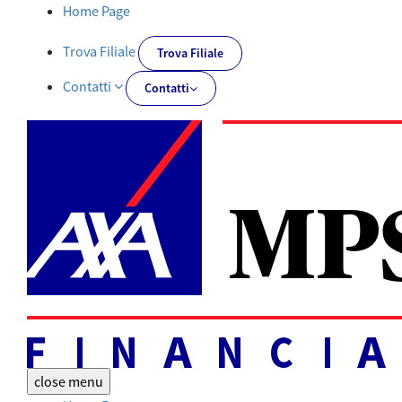
Documentazione obbligatoria | AXA MPS Financial - AXA-MPSFIN
Home Page
Trova Filiale
Trova Filiale
Contatti
Contatti
close
menu