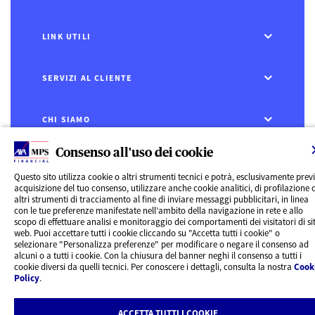
LINK UTILI
SERVIZI AL CLIENTE
CHI SIAMO
Consenso all'uso dei cookie
CONTATTI
Questo sito utilizza cookie o altri strumenti tecnici e potrà, esclusivamente prev
acquisizione del tuo consenso, utilizzare anche cookie analitici, di profilazione 
Privacy
altri strumenti di tracciamento al fine di inviare messaggi pubblicitari, in linea
Rivedi le tue scelte sui Cookie
con le tue preferenze manifestate nell’ambito della navigazione in rete e allo
Cookie Policy
scopo di effettuare analisi e monitoraggio dei comportamenti dei visitatori di sit
Informazioni legali
web. Puoi accettare tutti i cookie cliccando su "Accetta tutti i cookie" o
AXA MPS Financial DAC - VAT Number IE8293822E
selezionare "Personalizza preferenze" per modificare o negare il consenso ad
alcuni o a tutti i cookie. Con la chiusura del banner neghi il consenso a tutti i
cookie diversi da quelli tecnici. Per conoscere i dettagli, consulta la nostra
Cook
Policy
.
ACCETTA TUTTI I COOKIE