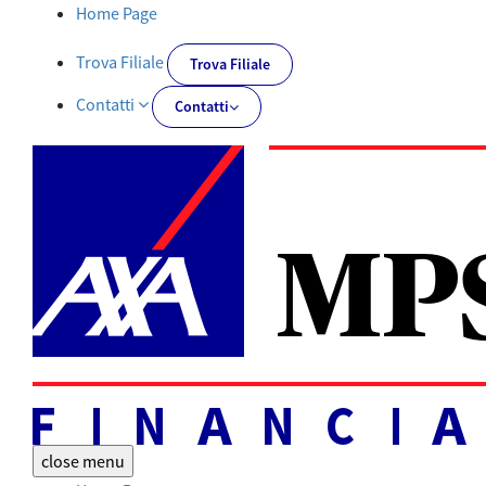
Documentazione obbligatoria | AXA MPS Financial - AXA-MPSFIN
Home Page
Trova Filiale
Trova Filiale
Contatti
Contatti
close
menu