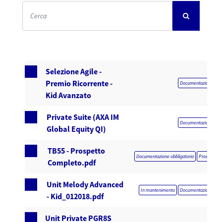
Selezione Agile -
Premio Ricorrente -
Documentazione obbl
Kid Avanzato
Private Suite (AXA IM
Documentazione obbl
Global Equity QI)
TB55 - Prospetto
Documentazione obbligatoria
Prospetto 
Completo.pdf
Unit Melody Advanced
In mantenimento
Documentazione obbl
- Kid_012018.pdf
Unit Private PGR8S