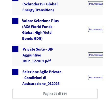
(Schroder ISF Global
Documentazione obbl
Energy Transition)
Valore Selezione Plus
(AXA World Funds -
Documentazione obbl
Global High Yield
Bonds HDG)
Private Suite - DIP
Aggiuntivo
Documentazione obbl
IBIP_122019.pdf
Selezione Agile Private
- Condizioni di
Documentazione obbl
Assicurazione_012026
Pagina 79 di 144