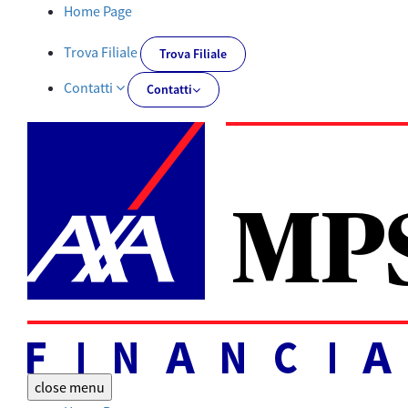
Documenti PRIIPs | AXA MPS Financial - AXA-MPSFINANCIAL.IT
Home Page
Trova Filiale
Trova Filiale
Contatti
Contatti
close
menu