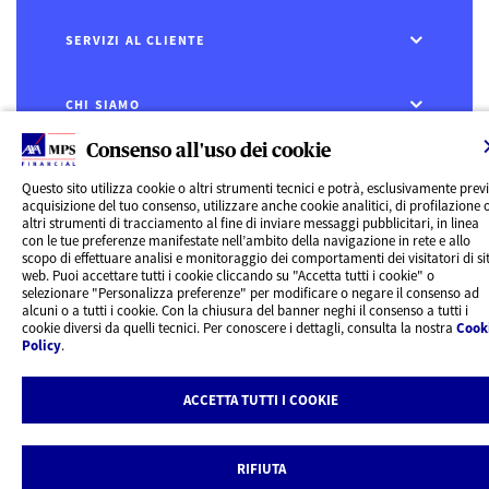
SERVIZI AL CLIENTE
CHI SIAMO
Consenso all'uso dei cookie
CONTATTI
Questo sito utilizza cookie o altri strumenti tecnici e potrà, esclusivamente prev
acquisizione del tuo consenso, utilizzare anche cookie analitici, di profilazione 
Privacy
altri strumenti di tracciamento al fine di inviare messaggi pubblicitari, in linea
Rivedi le tue scelte sui Cookie
con le tue preferenze manifestate nell’ambito della navigazione in rete e allo
Cookie Policy
scopo di effettuare analisi e monitoraggio dei comportamenti dei visitatori di sit
Informazioni legali
web. Puoi accettare tutti i cookie cliccando su "Accetta tutti i cookie" o
AXA MPS Financial DAC - VAT Number IE8293822E
selezionare "Personalizza preferenze" per modificare o negare il consenso ad
alcuni o a tutti i cookie. Con la chiusura del banner neghi il consenso a tutti i
cookie diversi da quelli tecnici. Per conoscere i dettagli, consulta la nostra
Cook
Policy
.
ACCETTA TUTTI I COOKIE
RIFIUTA