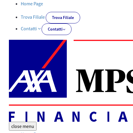
Documenti PRIIPs | AXA MPS Financial - AXA-MPSFINANCIAL.IT
Home Page
Trova Filiale
Trova Filiale
Contatti
Contatti
close
menu