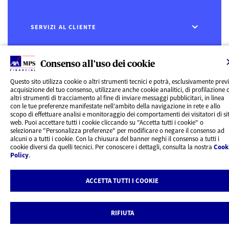
SERVIZI AL CLIENTE
CHI SIAMO
Consenso all'uso dei cookie
Questo sito utilizza cookie o altri strumenti tecnici e potrà, esclusivamente prev
CONTATTI
acquisizione del tuo consenso, utilizzare anche cookie analitici, di profilazione 
altri strumenti di tracciamento al fine di inviare messaggi pubblicitari, in linea
con le tue preferenze manifestate nell’ambito della navigazione in rete e allo
Privacy
scopo di effettuare analisi e monitoraggio dei comportamenti dei visitatori di sit
Rivedi le tue scelte sui Cookie
web. Puoi accettare tutti i cookie cliccando su "Accetta tutti i cookie" o
Cookie Policy
selezionare "Personalizza preferenze" per modificare o negare il consenso ad
Informazioni legali
alcuni o a tutti i cookie. Con la chiusura del banner neghi il consenso a tutti i
AXA MPS Financial DAC - VAT Number IE8293822E
cookie diversi da quelli tecnici. Per conoscere i dettagli, consulta la nostra
Cook
Policy
.
ACCETTA TUTTI I COOKIE
RIFIUTA