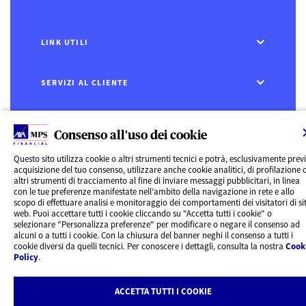
LINK UTILI
SERVIZI AL CLIENTE
CHI SIAMO
Consenso all'uso dei cookie
Questo sito utilizza cookie o altri strumenti tecnici e potrà, esclusivamente prev
CONTATTI
acquisizione del tuo consenso, utilizzare anche cookie analitici, di profilazione 
altri strumenti di tracciamento al fine di inviare messaggi pubblicitari, in linea
Privacy
con le tue preferenze manifestate nell’ambito della navigazione in rete e allo
scopo di effettuare analisi e monitoraggio dei comportamenti dei visitatori di sit
Rivedi le tue scelte sui Cookie
web. Puoi accettare tutti i cookie cliccando su "Accetta tutti i cookie" o
Cookie Policy
selezionare "Personalizza preferenze" per modificare o negare il consenso ad
Informazioni legali
alcuni o a tutti i cookie. Con la chiusura del banner neghi il consenso a tutti i
AXA MPS Financial DAC - VAT Number IE8293822E
cookie diversi da quelli tecnici. Per conoscere i dettagli, consulta la nostra
Cook
Policy
.
ACCETTA TUTTI I COOKIE