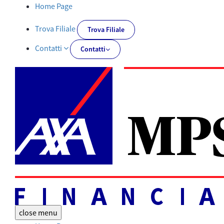
Documenti PRIIPs | AXA MPS Financial - AXA-MPSFINANCIAL.IT
Home Page
Trova Filiale
Trova Filiale
Contatti
Contatti
close
menu