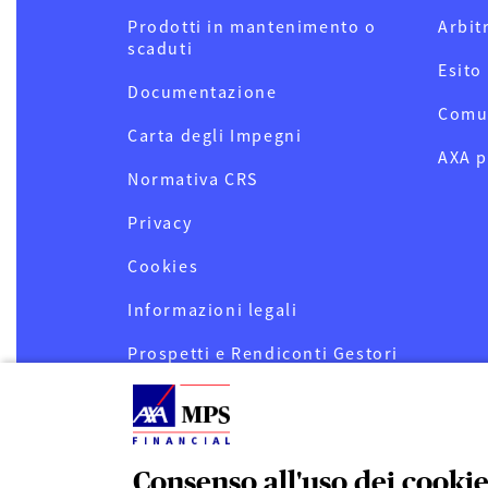
Prodotti in mantenimento o
Arbit
scaduti
Esito
Documentazione
Comu
Carta degli Impegni
AXA p
Normativa CRS
Privacy
Cookies
Informazioni legali
Prospetti e Rendiconti Gestori
OICR
Informativa sostenibilità
servizi finanziari AXA MPS
Financial (SFDR)
Consenso all'uso dei cooki