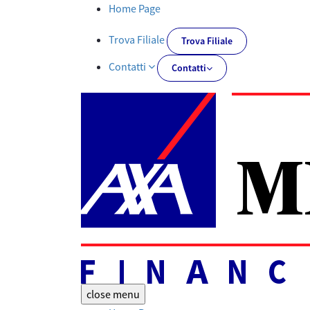
Documenti PRIIPs | AXA MPS Financial - AXA-MPSFINANCIAL.IT
Home Page
Trova Filiale
Trova Filiale
Contatti
Contatti
close
menu