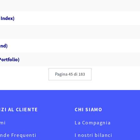
 Index)
und)
ortfolio)
Pagina 45 di 183
IZI AL CLIENTE
CHI SIAMO
mi
La Compagnia
nde Frequenti
I nostri bilanci