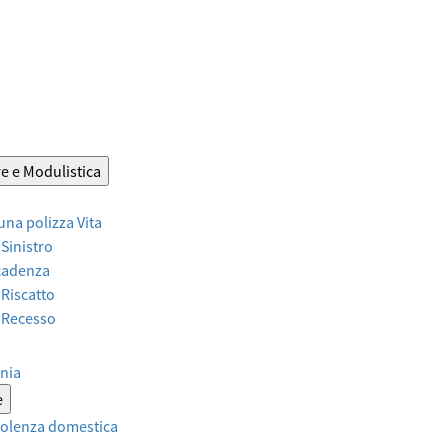
e e Modulistica
 una polizza Vita
 Sinistro
Scadenza
 Riscatto
r Recesso
nia
e
violenza domestica