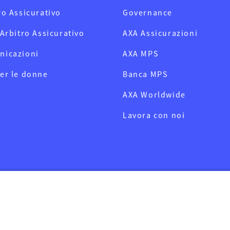
ro Assicurativo
Governance
 Arbitro Assicurativo
AXA Assicurazioni
nicazioni
AXA MPS
er le donne
Banca MPS
AXA Worldwide
Lavora con noi
e