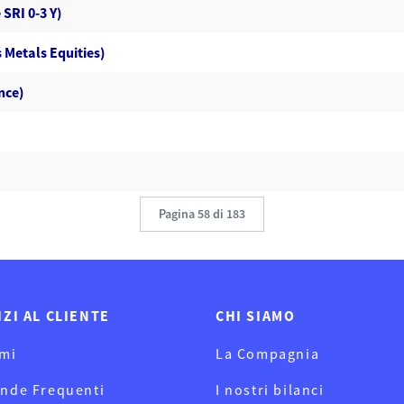
SRI 0-3 Y)
 Metals Equities)
ence)
Pagina 58 di 183
IZI AL CLIENTE
CHI SIAMO
mi
La Compagnia
nde Frequenti
I nostri bilanci