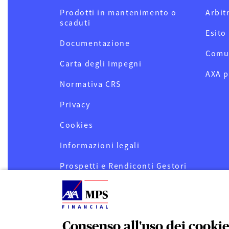
Prodotti in mantenimento o
Arbit
scaduti
Esito
Documentazione
Comu
Carta degli Impegni
AXA p
Normativa CRS
Privacy
Cookies
Informazioni legali
Prospetti e Rendiconti Gestori
OICR
Informativa sostenibilità
servizi finanziari AXA MPS
Financial (SFDR)
Consenso all'uso dei cooki