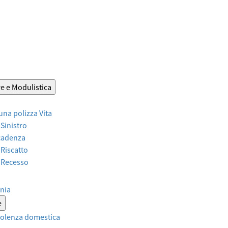
e e Modulistica
 una polizza Vita
 Sinistro
Scadenza
 Riscatto
r Recesso
nia
e
violenza domestica