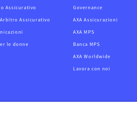
ro Assicurativo
Governance
 Arbitro Assicurativo
AXA Assicurazioni
nicazioni
AXA MPS
er le donne
Banca MPS
AXA Worldwide
Lavora con noi
e