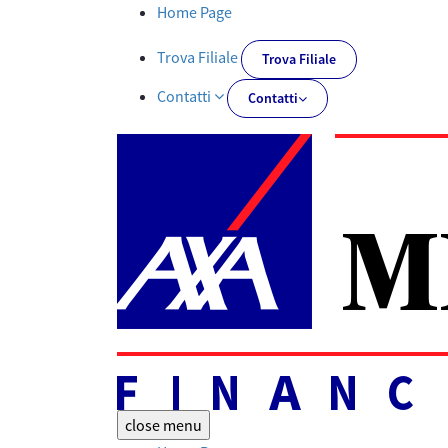
Documenti PRIIPs | AXA MPS Financial - AXA-MPSFINANCIAL.IT
Home Page
Trova Filiale
Trova Filiale
Contatti
Contatti
close
menu