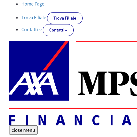
Documenti PRIIPs | AXA MPS Financial - AXA-MPSFINANCIAL.IT
Home Page
Trova Filiale
Trova Filiale
Contatti
Contatti
close
menu