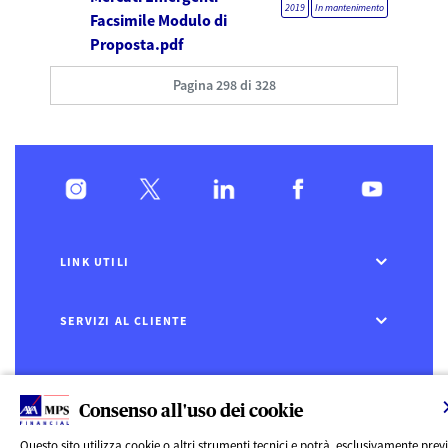
2019
In mantenimento
Facsimile Modulo di
Proposta.pdf
Pagina 298 di 328
LINK UTILI
SERVIZI AL CLIENTE
CHI SIAMO
Consenso all'uso dei cookie
CONTATTI
Questo sito utilizza cookie o altri strumenti tecnici e potrà, esclusivamente prev