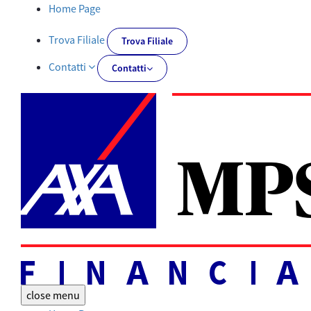
Tutti i documenti | AXA MPS Financial - AXA-MPSFINANCIAL.IT
Home Page
Trova Filiale
Trova Filiale
Contatti
Contatti
close
menu