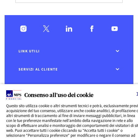
LINK UTILI
SERVIZI AL CLIENTE
CHI SIAMO
Consenso all'uso dei cookie
Questo sito utilizza cookie o altri strumenti tecnici e potrà, esclusivamente prev
CONTATTI
acquisizione del tuo consenso, utilizzare anche cookie analitici, di profilazione 
altri strumenti di tracciamento al fine di inviare messaggi pubblicitari, in linea
Privacy
con le tue preferenze manifestate nell’ambito della navigazione in rete e allo
Rivedi le tue scelte sui Cookie
scopo di effettuare analisi e monitoraggio dei comportamenti dei visitatori di sit
Cookie Policy
web. Puoi accettare tutti i cookie cliccando su "Accetta tutti i cookie" o
Informazioni legali
selezionare "Personalizza preferenze" per modificare o negare il consenso ad