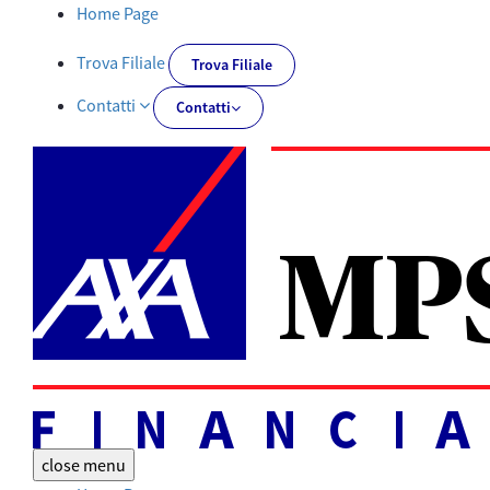
Tutti i documenti | AXA MPS Financial - AXA-MPSFINANCIAL.IT
Home Page
Trova Filiale
Trova Filiale
Contatti
Contatti
close
menu