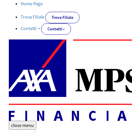
Tutti i documenti | AXA MPS Financial - AXA-MPSFINANCIAL.IT
Home Page
Trova Filiale
Trova Filiale
Contatti
Contatti
close
menu