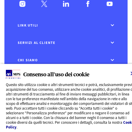
LINK UTILI
SERVIZI AL CLIENTE
CHI SIAMO
Consenso all'uso dei cookie
CONTATTI
Questo sito utilizza cookie o altri strumenti tecnici e potrà, esclusivamente prev
Privacy
acquisizione del tuo consenso, utilizzare anche cookie analitici, di profilazione 
altri strumenti di tracciamento al fine di inviare messaggi pubblicitari, in linea
Rivedi le tue scelte sui Cookie
con le tue preferenze manifestate nell’ambito della navigazione in rete e allo
Cookie Policy
scopo di effettuare analisi e monitoraggio dei comportamenti dei visitatori di sit
Informazioni legali
web. Puoi accettare tutti i cookie cliccando su "Accetta tutti i cookie" o
AXA MPS Financial DAC - VAT Number IE8293822E
selezionare "Personalizza preferenze" per modificare o negare il consenso ad
alcuni o a tutti i cookie. Con la chiusura del banner neghi il consenso a tutti i
cookie diversi da quelli tecnici. Per conoscere i dettagli, consulta la nostra
Cook
Policy
.