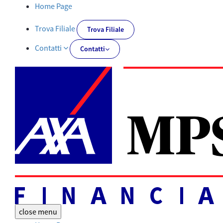
Tutti i documenti | AXA MPS Financial - AXA-MPSFINANCIAL.IT
Home Page
Trova Filiale
Trova Filiale
Contatti
Contatti
close
menu