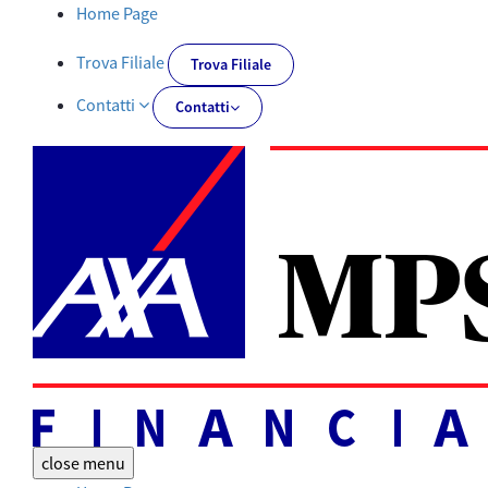
Tutti i documenti | AXA MPS Financial - AXA-MPSFINANCIAL.IT
Home Page
Trova Filiale
Trova Filiale
Contatti
Contatti
close
menu