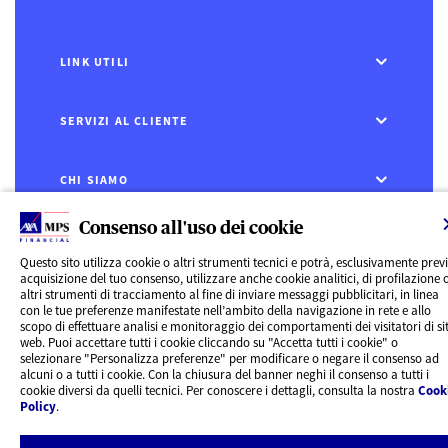
LINK UTILI
SERVIZI AL CLIENTE
CHI SIAMO
Consenso all'uso dei cookie
CONTATTI
Questo sito utilizza cookie o altri strumenti tecnici e potrà, esclusivamente prev
acquisizione del tuo consenso, utilizzare anche cookie analitici, di profilazione 
Privacy
altri strumenti di tracciamento al fine di inviare messaggi pubblicitari, in linea
Rivedi le tue scelte sui Cookie
con le tue preferenze manifestate nell’ambito della navigazione in rete e allo
Cookie Policy
scopo di effettuare analisi e monitoraggio dei comportamenti dei visitatori di sit
Informazioni legali
web. Puoi accettare tutti i cookie cliccando su "Accetta tutti i cookie" o
AXA MPS Financial DAC - VAT Number IE8293822E
selezionare "Personalizza preferenze" per modificare o negare il consenso ad
alcuni o a tutti i cookie. Con la chiusura del banner neghi il consenso a tutti i
cookie diversi da quelli tecnici. Per conoscere i dettagli, consulta la nostra
Cook
Policy
.