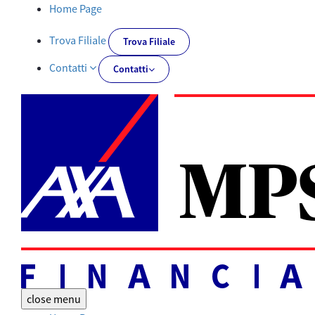
Tutti i documenti | AXA MPS Financial - AXA-MPSFINANCIAL.IT
Home Page
Trova Filiale
Trova Filiale
Contatti
Contatti
close
menu