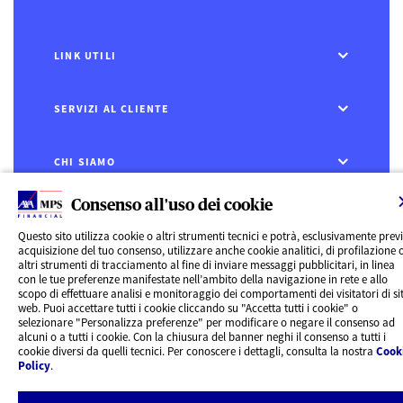
LINK UTILI
SERVIZI AL CLIENTE
CHI SIAMO
Consenso all'uso dei cookie
CONTATTI
Questo sito utilizza cookie o altri strumenti tecnici e potrà, esclusivamente prev
acquisizione del tuo consenso, utilizzare anche cookie analitici, di profilazione 
Privacy
altri strumenti di tracciamento al fine di inviare messaggi pubblicitari, in linea
Rivedi le tue scelte sui Cookie
con le tue preferenze manifestate nell’ambito della navigazione in rete e allo
Cookie Policy
scopo di effettuare analisi e monitoraggio dei comportamenti dei visitatori di sit
Informazioni legali
web. Puoi accettare tutti i cookie cliccando su "Accetta tutti i cookie" o
AXA MPS Financial DAC - VAT Number IE8293822E
selezionare "Personalizza preferenze" per modificare o negare il consenso ad
alcuni o a tutti i cookie. Con la chiusura del banner neghi il consenso a tutti i
cookie diversi da quelli tecnici. Per conoscere i dettagli, consulta la nostra
Cook
Policy
.