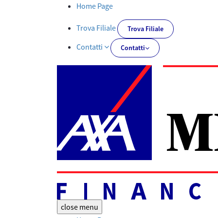
Rendimento Dinamico - AXA-MPSFINANCIAL.IT
Home Page
Trova Filiale
Trova Filiale
Contatti
Contatti
close
menu