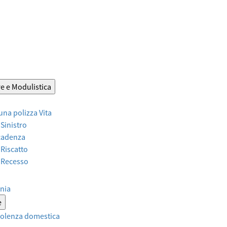
e e Modulistica
 una polizza Vita
 Sinistro
Scadenza
 Riscatto
r Recesso
nia
e
violenza domestica