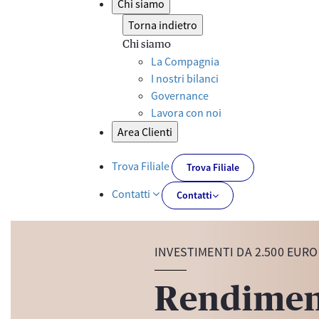
Chi siamo
Torna indietro
Chi siamo
La Compagnia
I nostri bilanci
Governance
Lavora con noi
Area Clienti
Trova Filiale
Trova Filiale
Contatti
Contatti
INVESTIMENTI DA 2.500 EURO
Rendimen