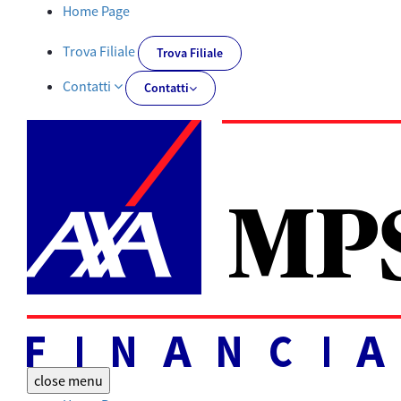
Documentazione obbligatoria | AXA MPS Financial - AXA-MPSFIN
Home Page
Trova Filiale
Trova Filiale
Contatti
Contatti
close
menu