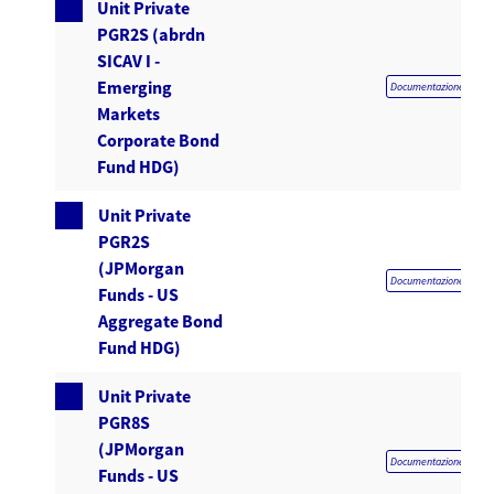
Unit Private
PGR2S (abrdn
SICAV I -
Emerging
Documentazione obblig
Markets
Corporate Bond
Fund HDG)
Unit Private
PGR2S
(JPMorgan
Documentazione obblig
Funds - US
Aggregate Bond
Fund HDG)
Unit Private
PGR8S
(JPMorgan
Documentazione obblig
Funds - US