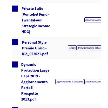
Private Suite
(Vontobel Fund -
TwentyFour
Documentazione obblig
Strategic Income
HDG)
Personal Style
Premio Unico -
Maggio
Documentazione obbligatoria
Kid_052021.pdf
Dynamic
Protection Large
Caps 2019 -
Aggiornamento
Aggiornamento di prospetto
Documentazione obblig
Parte II
Prospetto
2013.pdf