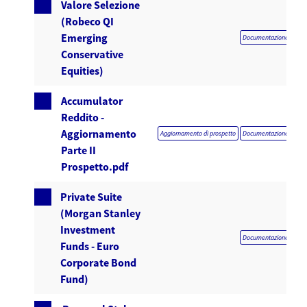
Valore Selezione
(Robeco QI
Emerging
Documentazione obblig
Conservative
Equities)
Accumulator
Reddito -
Aggiornamento
Aggiornamento di prospetto
Documentazione obblig
Parte II
Prospetto.pdf
Private Suite
(Morgan Stanley
Investment
Documentazione obblig
Funds - Euro
Corporate Bond
Fund)