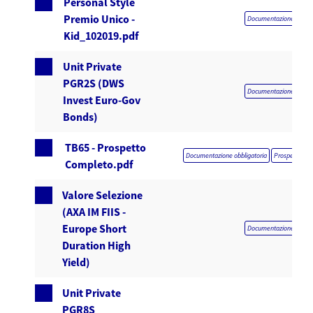
Personal Style
Premio Unico -
Documentazione obblig
Kid_102019.pdf
Unit Private
PGR2S (DWS
Documentazione obblig
Invest Euro-Gov
Bonds)
TB65 - Prospetto
Documentazione obbligatoria
Prospetto co
Completo.pdf
Valore Selezione
(AXA IM FIIS -
Europe Short
Documentazione obblig
Duration High
Yield)
Unit Private
PGR8S