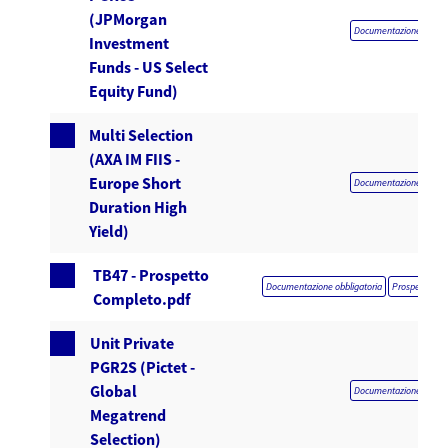
(JPMorgan
Documentazione obblig
Investment
Funds - US Select
Equity Fund)
Multi Selection
(AXA IM FIIS -
Europe Short
Documentazione obblig
Duration High
Yield)
TB47 - Prospetto
Documentazione obbligatoria
Prospetto co
Completo.pdf
Unit Private
PGR2S (Pictet -
Global
Documentazione obblig
Megatrend
Selection)