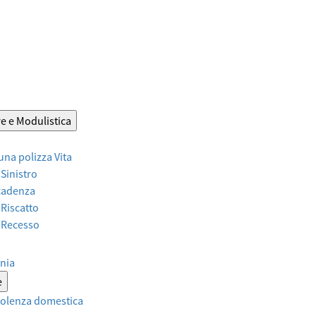
e e Modulistica
 una polizza Vita
 Sinistro
Scadenza
 Riscatto
r Recesso
nia
e
violenza domestica