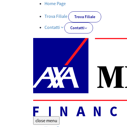
Liquidazione per riscatto polizza: procedura richiesta | AXA MPS
Home Page
Trova Filiale
Trova Filiale
Contatti
Contatti
close
menu