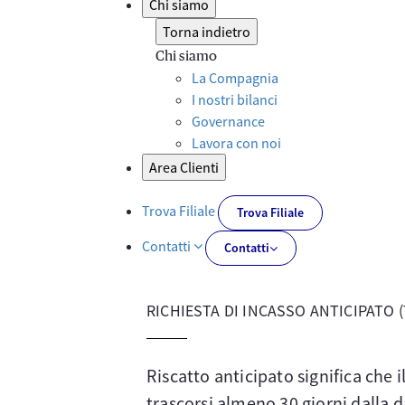
Chi siamo
Torna indietro
Chi siamo
La Compagnia
I nostri bilanci
Governance
Lavora con noi
Area Clienti
Trova Filiale
Trova Filiale
Contatti
Contatti
RICHIESTA DI INCASSO ANTICIPATO 
Riscatto anticipato significa che
trascorsi almeno 30 giorni dalla d