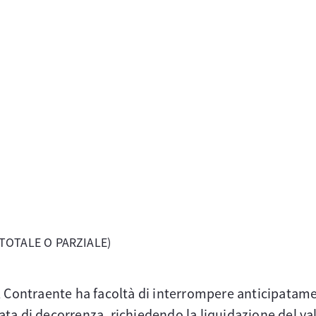
(TOTALE O PARZIALE)
 il Contraente ha facoltà di interrompere anticipatam
ata di decorrenza, richiedendo la liquidazione del va