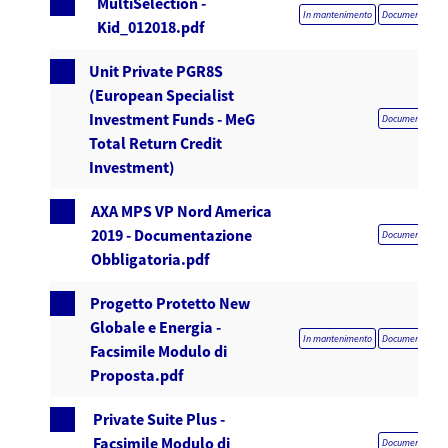
MultiSelection -
In mantenimento
Documentazione 
Kid_012018.pdf
Unit Private PGR8S
(European Specialist
Investment Funds - MeG
Documentazione 
Total Return Credit
Investment)
AXA MPS VP Nord America
2019 - Documentazione
Documentazione 
Obbligatoria.pdf
Progetto Protetto New
Globale e Energia -
In mantenimento
Documentazione 
Facsimile Modulo di
Proposta.pdf
Private Suite Plus -
Facsimile Modulo di
Documentazione 