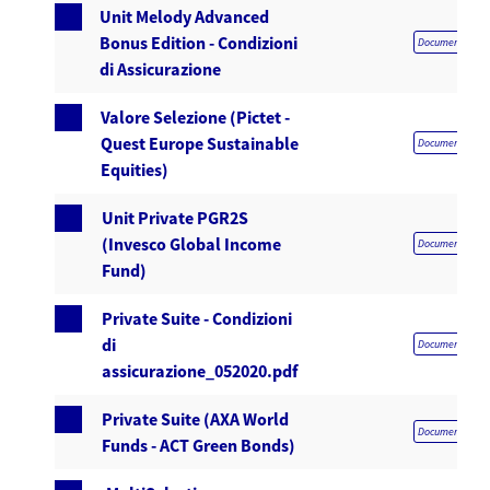
Unit Melody Advanced
Bonus Edition - Condizioni
Documentazione 
di Assicurazione
Valore Selezione (Pictet -
Quest Europe Sustainable
Documentazione 
Equities)
Unit Private PGR2S
(Invesco Global Income
Documentazione 
Fund)
Private Suite - Condizioni
di
Documentazione 
assicurazione_052020.pdf
Private Suite (AXA World
Documentazione 
Funds - ACT Green Bonds)