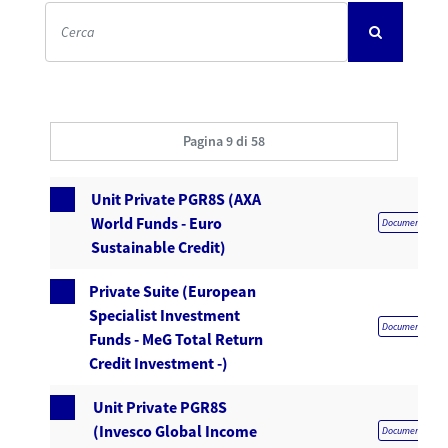
Pagina 9 di 58
Unit Private PGR8S (AXA
World Funds - Euro
Documentazione 
Sustainable Credit)
Private Suite (European
Specialist Investment
Documentazione 
Funds - MeG Total Return
Credit Investment -)
Unit Private PGR8S
(Invesco Global Income
Documentazione 