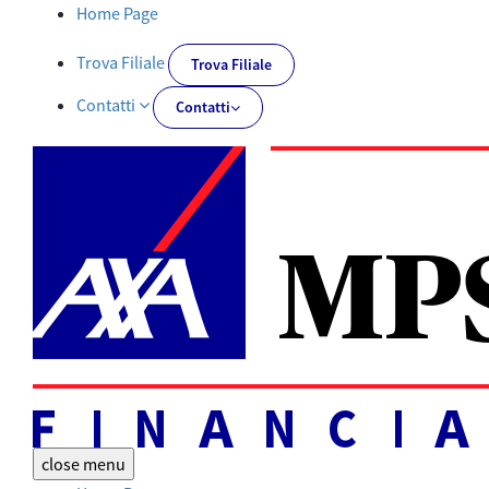
Documentazione obbligatoria | AXA MPS Financial - AXA-MPSFIN
Home Page
Trova Filiale
Trova Filiale
Contatti
Contatti
close
menu