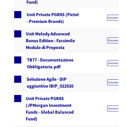
Fund)
Unit Private PGR8S (Pictet
Documentazione 
- Premium Brands)
Unit Melody Advanced
Bonus Edition - Facsimile
Documentazione 
Modulo di Proposta
TB77 - Documentazione
Documentazione 
Obbligatoria.pdf
Selezione Agile - DIP
Documentazione 
aggiuntivo IBIP_022026
Unit Private PGR8S
(JPMorgan Investment
Documentazione 
Funds - Global Balanced
Fund)