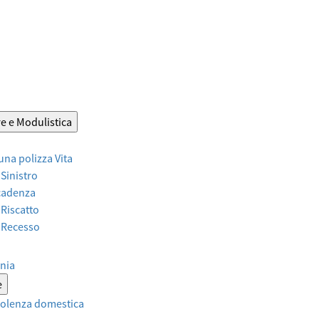
e e Modulistica
 una polizza Vita
 Sinistro
Scadenza
 Riscatto
r Recesso
nia
e
violenza domestica