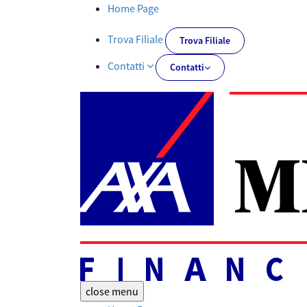
Documentazione obbligatoria | AXA MPS Financial - AXA-MPSFIN
Home Page
Trova Filiale
Trova Filiale
Contatti
Contatti
close
menu