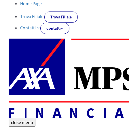
Documentazione obbligatoria | AXA MPS Financial - AXA-MPSFIN
Home Page
Trova Filiale
Trova Filiale
Contatti
Contatti
close
menu