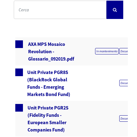
AXA MPS Mosaico
Revolution -
In mantenimento
Documentazio
Glossario_092019.pdf
Unit Private PGR8S
(BlackRock Global
Documentazio
Funds - Emerging
Markets Bond Fund)
Unit Private PGR2S
(Fidelity Funds -
Documentazio
European Smaller
Companies Fund)