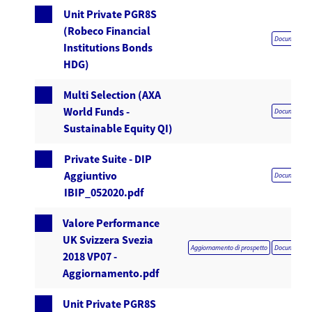
Unit Private PGR8S
(Robeco Financial
Documentazio
Institutions Bonds
HDG)
Multi Selection (AXA
World Funds -
Documentazio
Sustainable Equity QI)
Private Suite - DIP
Aggiuntivo
Documentazio
IBIP_052020.pdf
Valore Performance
UK Svizzera Svezia
Aggiornamento di prospetto
Documentazio
2018 VP07 -
Aggiornamento.pdf
Unit Private PGR8S