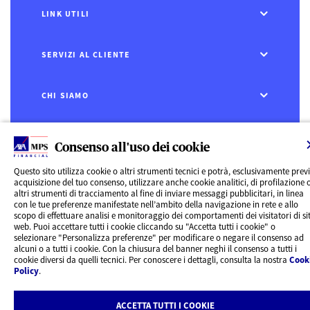
LINK UTILI
SERVIZI AL CLIENTE
CHI SIAMO
CONTATTI
Consenso all'uso dei cookie
Privacy
Questo sito utilizza cookie o altri strumenti tecnici e potrà, esclusivamente prev
Rivedi le tue scelte sui Cookie
acquisizione del tuo consenso, utilizzare anche cookie analitici, di profilazione 
Cookie Policy
altri strumenti di tracciamento al fine di inviare messaggi pubblicitari, in linea
Informazioni legali
con le tue preferenze manifestate nell’ambito della navigazione in rete e allo
AXA MPS Financial DAC - VAT Number IE8293822E
scopo di effettuare analisi e monitoraggio dei comportamenti dei visitatori di sit
web. Puoi accettare tutti i cookie cliccando su "Accetta tutti i cookie" o
selezionare "Personalizza preferenze" per modificare o negare il consenso ad
alcuni o a tutti i cookie. Con la chiusura del banner neghi il consenso a tutti i
cookie diversi da quelli tecnici. Per conoscere i dettagli, consulta la nostra
Cook
Policy
.
ACCETTA TUTTI I COOKIE