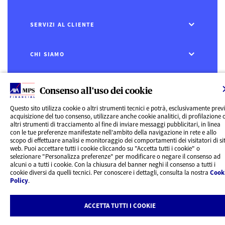
SERVIZI AL CLIENTE
CHI SIAMO
CONTATTI
Consenso all'uso dei cookie
Privacy
Questo sito utilizza cookie o altri strumenti tecnici e potrà, esclusivamente prev
Rivedi le tue scelte sui Cookie
acquisizione del tuo consenso, utilizzare anche cookie analitici, di profilazione 
Cookie Policy
altri strumenti di tracciamento al fine di inviare messaggi pubblicitari, in linea
Informazioni legali
con le tue preferenze manifestate nell’ambito della navigazione in rete e allo
AXA MPS Financial DAC - VAT Number IE8293822E
scopo di effettuare analisi e monitoraggio dei comportamenti dei visitatori di sit
web. Puoi accettare tutti i cookie cliccando su "Accetta tutti i cookie" o
selezionare "Personalizza preferenze" per modificare o negare il consenso ad
alcuni o a tutti i cookie. Con la chiusura del banner neghi il consenso a tutti i
cookie diversi da quelli tecnici. Per conoscere i dettagli, consulta la nostra
Cook
Policy
.
ACCETTA TUTTI I COOKIE