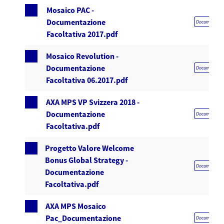
Mosaico PAC -
Documentazione
Documentazion
Facoltativa 2017.pdf
Mosaico Revolution -
Documentazione
Documentazion
Facoltativa 06.2017.pdf
AXA MPS VP Svizzera 2018 -
Documentazione
Documentazion
Facoltativa.pdf
Progetto Valore Welcome
Bonus Global Strategy -
Documentazion
Documentazione
Facoltativa.pdf
AXA MPS Mosaico
Pac_Documentazione
Documentazion