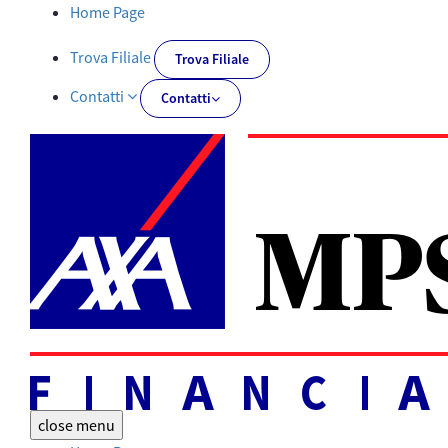
Documentazione facoltativa su richiesta | AXA MPS Financial - 
Home Page
Trova Filiale
Trova Filiale
Contatti
Contatti
close
menu