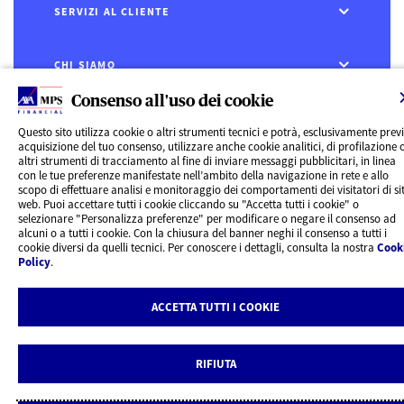
SERVIZI AL CLIENTE
CHI SIAMO
Consenso all'uso dei cookie
CONTATTI
Questo sito utilizza cookie o altri strumenti tecnici e potrà, esclusivamente prev
acquisizione del tuo consenso, utilizzare anche cookie analitici, di profilazione 
Privacy
altri strumenti di tracciamento al fine di inviare messaggi pubblicitari, in linea
Rivedi le tue scelte sui Cookie
con le tue preferenze manifestate nell’ambito della navigazione in rete e allo
Cookie Policy
scopo di effettuare analisi e monitoraggio dei comportamenti dei visitatori di sit
Informazioni legali
web. Puoi accettare tutti i cookie cliccando su "Accetta tutti i cookie" o
selezionare "Personalizza preferenze" per modificare o negare il consenso ad
AXA MPS Financial DAC - VAT Number IE8293822E
alcuni o a tutti i cookie. Con la chiusura del banner neghi il consenso a tutti i
cookie diversi da quelli tecnici. Per conoscere i dettagli, consulta la nostra
Cook
Policy
.
ACCETTA TUTTI I COOKIE
RIFIUTA