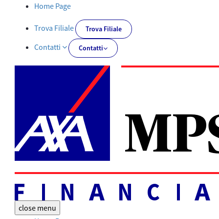
Documenti PRIIPs | AXA MPS Financial - AXA-MPSFINANCIAL.IT
Home Page
Trova Filiale
Trova Filiale
Contatti
Contatti
close
menu