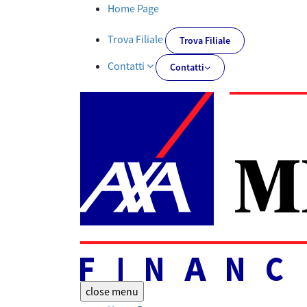
Documenti PRIIPs | AXA MPS Financial - AXA-MPSFINANCIAL.IT
Home Page
Trova Filiale
Trova Filiale
Contatti
Contatti
close
menu