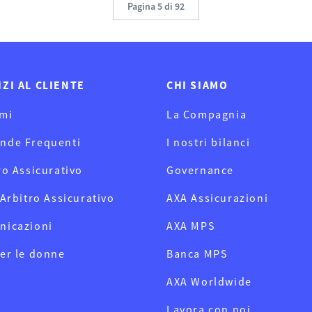
Pagina 5 di 92
IZI AL CLIENTE
CHI SIAMO
mi
La Compagnia
nde Frequenti
I nostri bilanci
ro Assicurativo
Governance
 Arbitro Assicurativo
AXA Assicurazioni
nicazioni
AXA MPS
er le donne
Banca MPS
AXA Worldwide
Lavora con noi