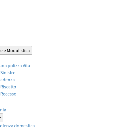
e e Modulistica
 una polizza Vita
 Sinistro
Scadenza
 Riscatto
r Recesso
nia
e
violenza domestica