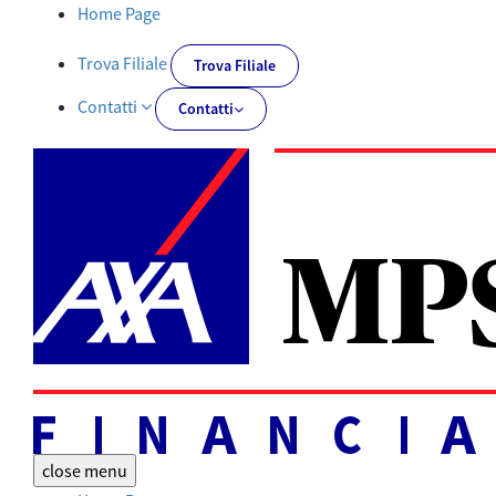
Documenti PRIIPs | AXA MPS Financial - AXA-MPSFINANCIAL.IT
Home Page
Trova Filiale
Trova Filiale
Contatti
Contatti
close
menu