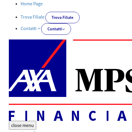
Tutti i documenti | AXA MPS Financial - AXA-MPSFINANCIAL.IT
Home Page
Trova Filiale
Trova Filiale
Contatti
Contatti
close
menu