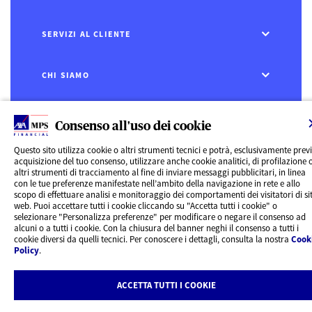
SERVIZI AL CLIENTE
CHI SIAMO
CONTATTI
Consenso all'uso dei cookie
Privacy
Questo sito utilizza cookie o altri strumenti tecnici e potrà, esclusivamente prev
Rivedi le tue scelte sui Cookie
acquisizione del tuo consenso, utilizzare anche cookie analitici, di profilazione 
Cookie Policy
altri strumenti di tracciamento al fine di inviare messaggi pubblicitari, in linea
Informazioni legali
con le tue preferenze manifestate nell’ambito della navigazione in rete e allo
AXA MPS Financial DAC - VAT Number IE8293822E
scopo di effettuare analisi e monitoraggio dei comportamenti dei visitatori di sit
web. Puoi accettare tutti i cookie cliccando su "Accetta tutti i cookie" o
selezionare "Personalizza preferenze" per modificare o negare il consenso ad
alcuni o a tutti i cookie. Con la chiusura del banner neghi il consenso a tutti i
cookie diversi da quelli tecnici. Per conoscere i dettagli, consulta la nostra
Cook
Policy
.
ACCETTA TUTTI I COOKIE