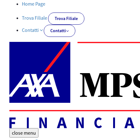
Tutti i documenti | AXA MPS Financial - AXA-MPSFINANCIAL.IT
Home Page
Trova Filiale
Trova Filiale
Contatti
Contatti
close
menu