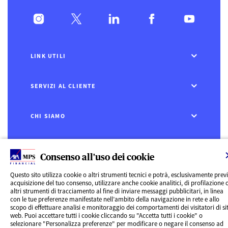
LINK UTILI
SERVIZI AL CLIENTE
CHI SIAMO
CONTATTI
Consenso all'uso dei cookie
Privacy
Questo sito utilizza cookie o altri strumenti tecnici e potrà, esclusivamente prev
Rivedi le tue scelte sui Cookie
acquisizione del tuo consenso, utilizzare anche cookie analitici, di profilazione 
Cookie Policy
altri strumenti di tracciamento al fine di inviare messaggi pubblicitari, in linea
Informazioni legali
con le tue preferenze manifestate nell’ambito della navigazione in rete e allo
AXA MPS Financial DAC - VAT Number IE8293822E
scopo di effettuare analisi e monitoraggio dei comportamenti dei visitatori di sit
web. Puoi accettare tutti i cookie cliccando su "Accetta tutti i cookie" o
selezionare "Personalizza preferenze" per modificare o negare il consenso ad