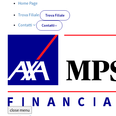
Tutti i documenti | AXA MPS Financial - AXA-MPSFINANCIAL.IT
Home Page
Trova Filiale
Trova Filiale
Contatti
Contatti
close
menu