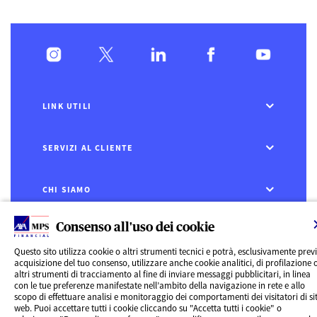
LINK UTILI
SERVIZI AL CLIENTE
CHI SIAMO
Consenso all'uso dei cookie
CONTATTI
Questo sito utilizza cookie o altri strumenti tecnici e potrà, esclusivamente prev
Privacy
acquisizione del tuo consenso, utilizzare anche cookie analitici, di profilazione 
Rivedi le tue scelte sui Cookie
altri strumenti di tracciamento al fine di inviare messaggi pubblicitari, in linea
Cookie Policy
con le tue preferenze manifestate nell’ambito della navigazione in rete e allo
scopo di effettuare analisi e monitoraggio dei comportamenti dei visitatori di sit
Informazioni legali
web. Puoi accettare tutti i cookie cliccando su "Accetta tutti i cookie" o
AXA MPS Financial DAC - VAT Number IE8293822E