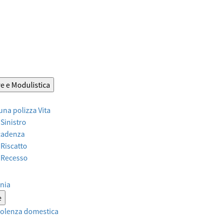
e e Modulistica
 una polizza Vita
 Sinistro
Scadenza
 Riscatto
r Recesso
nia
e
violenza domestica