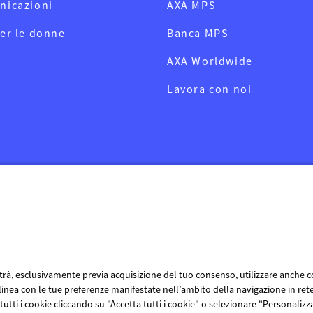
nicazioni
AXA MPS
er le donne
Banca MPS
AXA Worldwide
Lavora con noi
e
otrà, esclusivamente previa acquisizione del tuo consenso, utilizzare anche coo
n linea con le tue preferenze manifestate nell’ambito della navigazione in rete
 tutti i cookie cliccando su "Accetta tutti i cookie" o selezionare "Personali