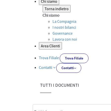
Chi siamo
Torna indietro
Chi siamo
La Compagnia
I nostri bilanci
Governance
Lavora con noi
Area Clienti
Trova Filiale
Trova Filiale
Contatti
Contatti
TUTTI I DOCUMENTI