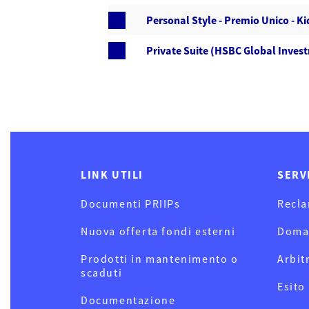
Personal Style - Premio Unico - K
Private Suite (HSBC Global Invest
LINK UTILI
SERV
Documenti PRIIPs
Recla
Nuova offerta fondi esterni
Doma
Prodotti in mantenimento o
Arbit
scaduti
Esito
Documentazione