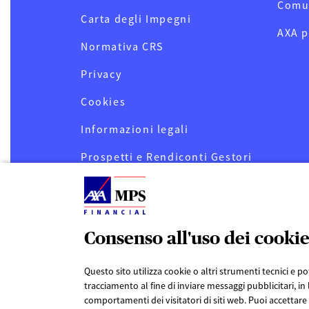
Comu
Carta degli Impegni
AXA p
Normativa CRS
Privacy
Cookies
Informazioni legali
Prospetti e Rendiconti Gestori
OICR
Informativa sostenibilità
servizi finanziari AXA MPS
Financial (SFDR)
Consenso all'uso dei cooki
Diritto all’oblio oncologico
Questo sito utilizza cookie o altri strumenti tecnici e p
tracciamento al fine di inviare messaggi pubblicitari, i
comportamenti dei visitatori di siti web. Puoi accettare