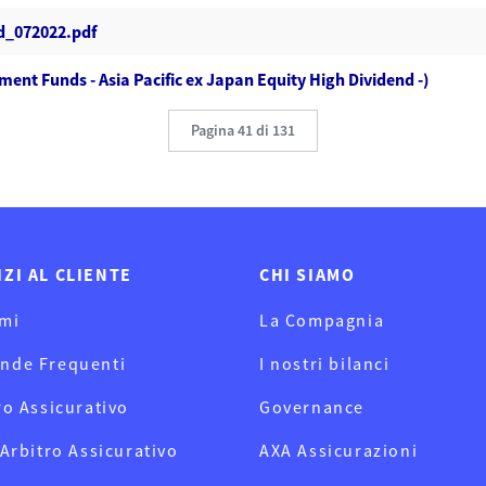
id_072022.pdf
ment Funds - Asia Pacific ex Japan Equity High Dividend -)
Pagina 41 di 131
IZI AL CLIENTE
CHI SIAMO
mi
La Compagnia
nde Frequenti
I nostri bilanci
ro Assicurativo
Governance
 Arbitro Assicurativo
AXA Assicurazioni