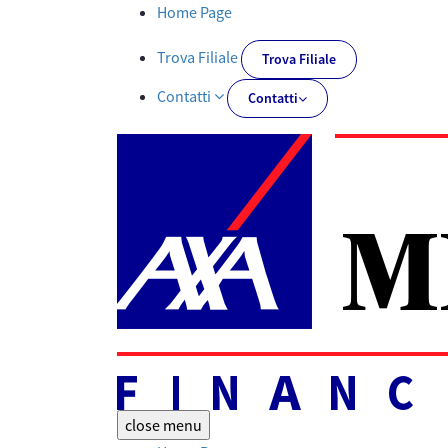
Tutti i documenti | AXA MPS Financial - AXA-MPSFINANCIAL.IT
Home Page
Trova Filiale
Trova Filiale
Contatti
Contatti
close
menu