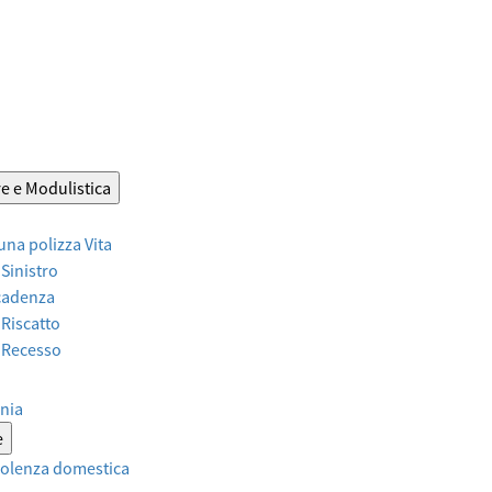
e e Modulistica
 una polizza Vita
 Sinistro
Scadenza
 Riscatto
r Recesso
nia
e
violenza domestica