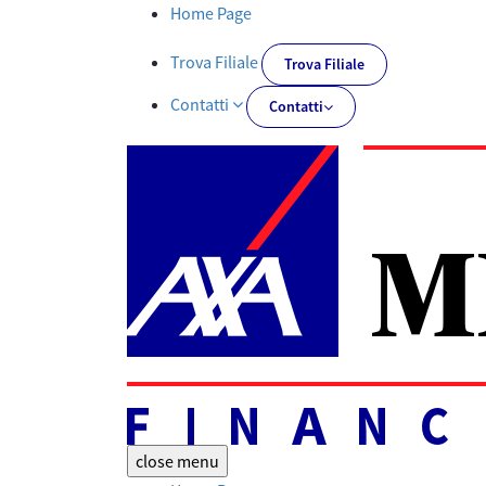
Tutti i documenti | AXA MPS Financial - AXA-MPSFINANCIAL.IT
Home Page
Trova Filiale
Trova Filiale
Contatti
Contatti
close
menu