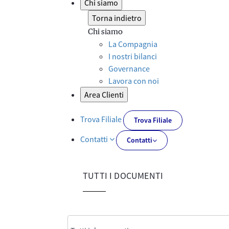
Chi siamo
Torna indietro
Chi siamo
La Compagnia
I nostri bilanci
Governance
Lavora con noi
Area Clienti
Trova Filiale
Trova Filiale
Contatti
Contatti
TUTTI I DOCUMENTI