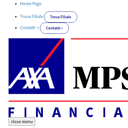
Tutti i documenti | AXA MPS Financial - AXA-MPSFINANCIAL.IT
Home Page
Trova Filiale
Trova Filiale
Contatti
Contatti
close
menu