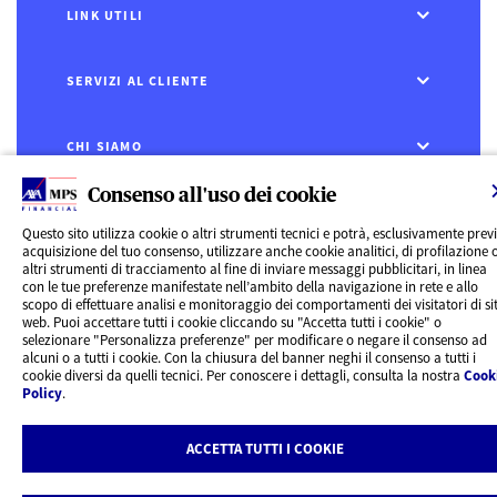
LINK UTILI
SERVIZI AL CLIENTE
CHI SIAMO
Consenso all'uso dei cookie
CONTATTI
Questo sito utilizza cookie o altri strumenti tecnici e potrà, esclusivamente prev
acquisizione del tuo consenso, utilizzare anche cookie analitici, di profilazione 
Privacy
altri strumenti di tracciamento al fine di inviare messaggi pubblicitari, in linea
Rivedi le tue scelte sui Cookie
con le tue preferenze manifestate nell’ambito della navigazione in rete e allo
Cookie Policy
scopo di effettuare analisi e monitoraggio dei comportamenti dei visitatori di sit
Informazioni legali
web. Puoi accettare tutti i cookie cliccando su "Accetta tutti i cookie" o
AXA MPS Financial DAC - VAT Number IE8293822E
selezionare "Personalizza preferenze" per modificare o negare il consenso ad
alcuni o a tutti i cookie. Con la chiusura del banner neghi il consenso a tutti i
cookie diversi da quelli tecnici. Per conoscere i dettagli, consulta la nostra
Cook
Policy
.
ACCETTA TUTTI I COOKIE