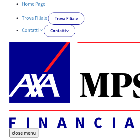
Tutti i documenti | AXA MPS Financial - AXA-MPSFINANCIAL.IT
Home Page
Trova Filiale
Trova Filiale
Contatti
Contatti
close
menu