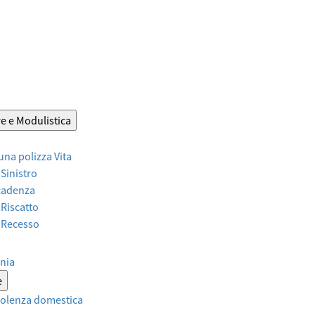
e e Modulistica
 una polizza Vita
 Sinistro
Scadenza
 Riscatto
r Recesso
nia
e
violenza domestica