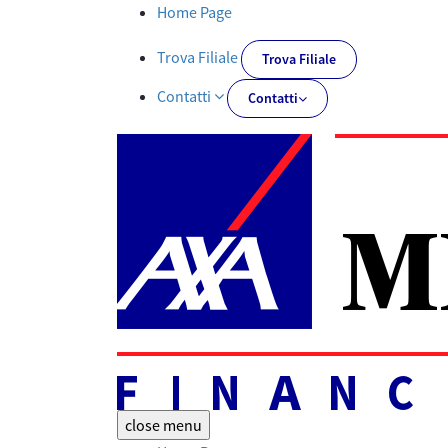
Dismissione Indici IBOR - AXA-MPSFINANCIAL.IT
Home Page
Trova Filiale
Trova Filiale
Contatti
Contatti
close
menu