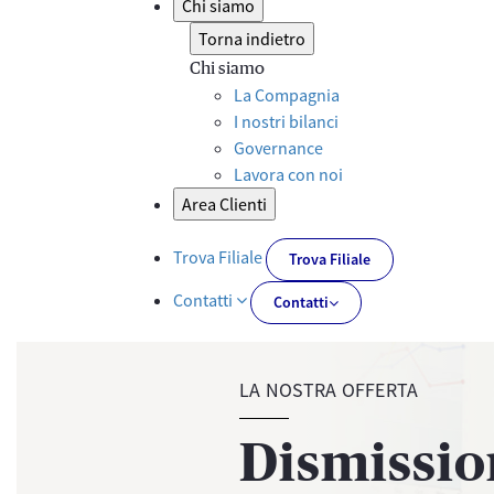
Chi siamo
Torna indietro
Chi siamo
La Compagnia
I nostri bilanci
Governance
Lavora con noi
Area Clienti
Trova Filiale
Trova Filiale
Contatti
Contatti
LA NOSTRA OFFERTA
Dismissio