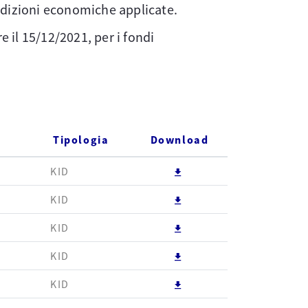
ndizioni economiche applicate.
e il 15/12/2021, per i fondi
Tipologia
Download
Scarica Private Suite
KID
Scarica Private Suite 
KID
Scarica Private Suite
KID
Scarica Personal Styl
KID
Scarica Personal Styl
KID